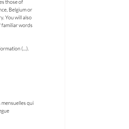
es those of 
nce, Belgium or 
 You will also 
 familiar words 
rmation (...).
s mensuelles qui 
ègue 