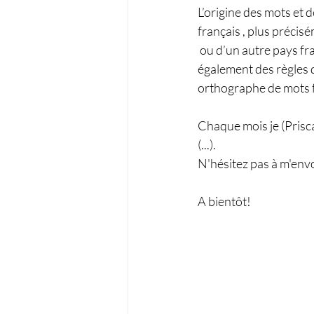
L’origine des mots et 
français 
, plus précisé
 ou d’un autre pays f
également des règles 
orthographe de mots fa
Chaque mois je (Prisca)
(...).
N'hésitez pas à m'env
A bientôt!