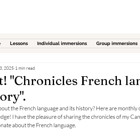
e
Lessons
Individual immersions
Group immersions
3, 2025
1 min read
rt! "Chronicles French l
ory".
ut the French language and its history? Here are monthly c
ge! I have the pleasure of sharing the chronicles of my Can
ionate about the French language. 