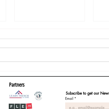
Apri
These adjectives that
change shape!🤯
Partners
Subscribe to get our News
Email
*