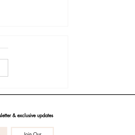
l Fool's Day Month!
letter & exclusive updates
Join Our