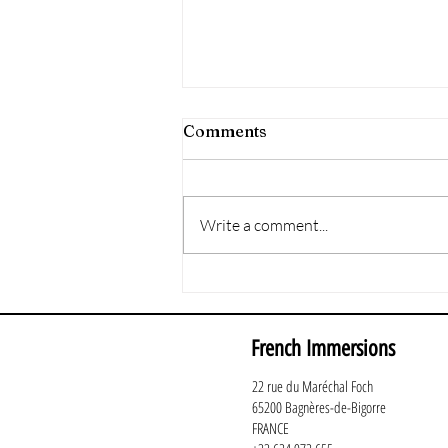
Comments
Write a comment...
The Brain's Crucial Role in
Language Learning
French Immersions
22 rue du Maréchal Foch
65200 Bagnères-de-Bigorre
FRANCE