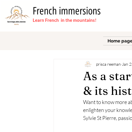
French immersions
Learn French in the mountains!
All Posts
Home pag
prisca reeman
Jan 2
As a sta
& its hist
Want to know more abo
enlighten your knowled
Sylvie St Pierre, pass