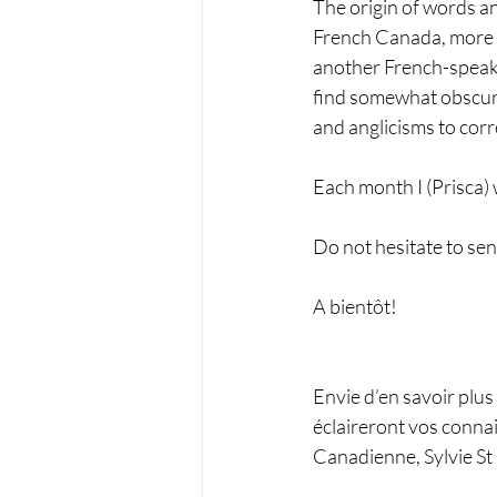
The origin of words an
French Canada, more p
another French-speaki
find somewhat obscure 
and anglicisms to corr
Each month I (Prisca) 
Do not hesitate to sen
A bientôt!
Envie d’en savoir plus 
éclaireront vos connais
Canadienne, Sylvie St 