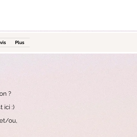
vis
Plus
on ?
ici :)
et/ou,