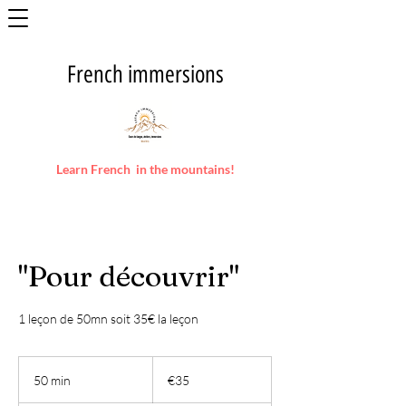
French immersions
Learn French in the mountains!
"Pour découvrir"
1 leçon de 50mn soit 35€ la leçon
35
euros
50 min
5
€35
0