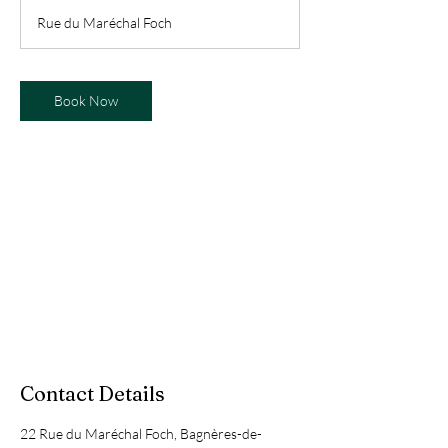
m
Rue du Maréchal Foch
i
n
Book Now
Contact Details
22 Rue du Maréchal Foch, Bagnères-de-