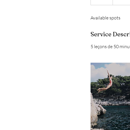
n
d
Available spots
e
d
Service Descr
5 leçons de 50 minu