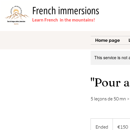
French immersions
Learn French in the mountains!
Home page
This service is not 
"Pour a
5 leçons de 50 mn >
150
euros
Ended
E
€150